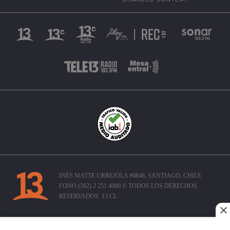
INÉS MATTE URREJOLA #0848, SANTIAGO, CHILE
FONO (562) 2 251 4000 © TODOS LOS DERECHOS
RESERVADOS. 13.CL