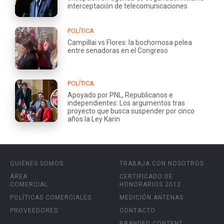
interceptación de telecomunicaciones
POLÍTICA
Campillai vs Flores: la bochornosa pelea
entre senadoras en el Congreso
POLÍTICA
Apoyado por PNL, Republicanos e
independientes: Los argumentos tras
proyecto que busca suspender por cinco
años la Ley Karin
QUIÉNES SOMOS
TRABAJA CON NOSOTROS
ÁREA
CERTIFICADO DE
COMERCIAL
HONORARIOS 2012
POLÍTICAS COMERCIALES
MEDICIÓN ANTENAS
PROVEEDORES
CONTACTO
BRANDED CONTENT