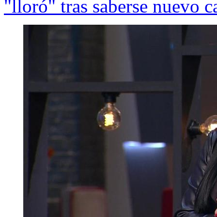
"lloró" tras saberse nuevo 