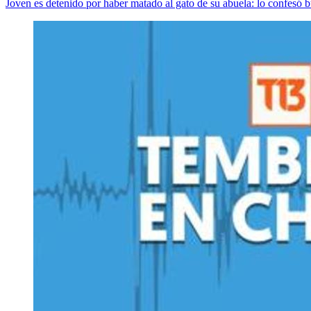
Joven es detenido por haber matado al gato de su abuela: lo confesó 