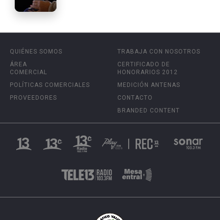
QUIÉNES SOMOS
TRABAJA CON NOSOTROS
ÁREA
CERTIFICADO DE
COMERCIAL
HONORARIOS 2012
POLÍTICAS COMERCIALES
MEDICIÓN ANTENAS
PROVEEDORES
CONTACTO
BRANDED CONTENT