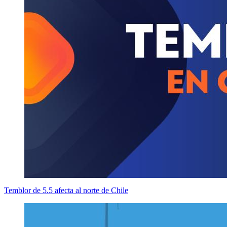
Temblor de 5.5 afecta al norte de Chile