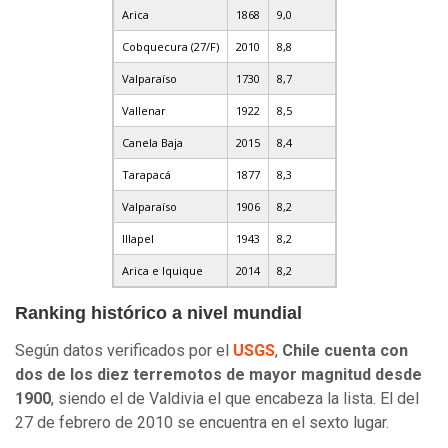
Arica
1868
9,0
Cobquecura (27/F)
2010
8,8
Valparaíso
1730
8,7
Vallenar
1922
8,5
Canela Baja
2015
8,4
Tarapacá
1877
8,3
Valparaíso
1906
8,2
Illapel
1943
8,2
Arica e Iquique
2014
8,2
Ranking histórico a nivel mundial
Según datos verificados por el
USGS
,
Chile cuenta con
dos de los diez terremotos de mayor magnitud desde
1900
, siendo el de Valdivia el que encabeza la lista. El del
27 de febrero de 2010 se encuentra en el sexto lugar.