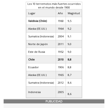
Los 10 terremotos más fuertes ocurridos
en el mundo desde 1900
Lugar
Año
Magnitud
Valdivia (Chile)
1960
9,5
Alaska (EE.UU.)
1964
9,2
Sumatra (Indonesia)
2004
9,1
Norte de Japón
2011
9,0
Este de Rusia
1952
9,0
Chile
2010
8,8
Ecuador
1906
8,8
Alaska (EE.UU.)
1965
8,7
Sumatra (Indonesia)
2012
8,6
Indonesia
2005
8,6
PUBLICIDAD