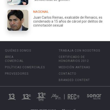
NACIONAL
Juan Carlos Reinao, exalcalde de Renaico, es
condenado a 15 años de cárcel por delitos de
connotación sexual
QUIÉNES SOMOS
TRABAJA CON NOSOTROS
ÁREA
CERTIFICADO DE
COMERCIAL
HONORARIOS 2012
POLÍTICAS COMERCIALES
MEDICIÓN ANTENAS
PROVEEDORES
CONTACTO
BRANDED CONTENT