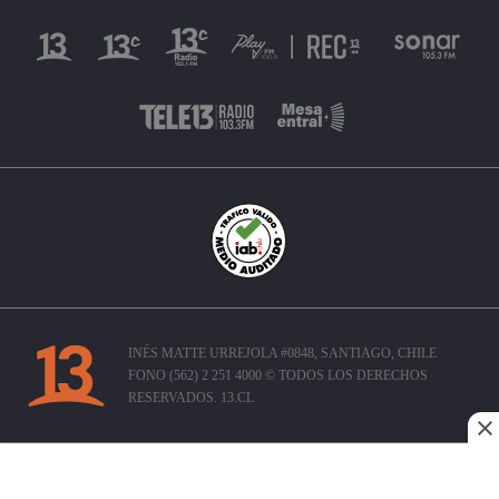
INÉS MATTE URREJOLA #0848, SANTIAGO, CHILE
FONO (562) 2 251 4000 © TODOS LOS DERECHOS
RESERVADOS. 13.CL