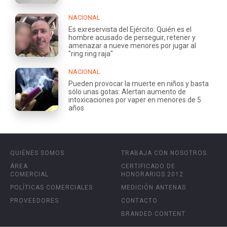
NACIONAL
Es exreservista del Ejército: Quién es el
hombre acusado de perseguir, retener y
amenazar a nueve menores por jugar al
"ring ring raja"
NACIONAL
Pueden provocar la muerte en niños y basta
sólo unas gotas: Alertan aumento de
intoxicaciones por vaper en menores de 5
años
QUIÉNES SOMOS
TRABAJA CON NOSOTROS
ÁREA
CERTIFICADO DE
COMERCIAL
HONORARIOS 2012
POLÍTICAS COMERCIALES
MEDICIÓN ANTENAS
PROVEEDORES
CONTACTO
BRANDED CONTENT