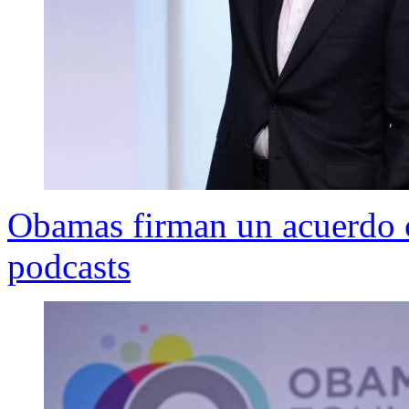
Obamas firman un acuerdo c
podcasts