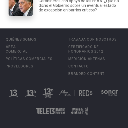
Carabineros con apoyo de las FF.AA: ¿Qué ha
dicho el Gobierno sobre un eventual estado
de excepción en barrios críticos?
QUIÉNES SOMOS
TRABAJA CON NOSOTROS
ÁREA
CERTIFICADO DE
COMERCIAL
HONORARIOS 2012
POLÍTICAS COMERCIALES
MEDICIÓN ANTENAS
PROVEEDORES
CONTACTO
BRANDED CONTENT