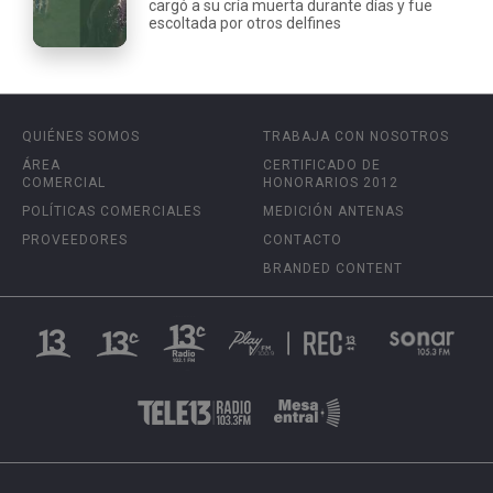
cargó a su cría muerta durante días y fue
escoltada por otros delfines
QUIÉNES SOMOS
TRABAJA CON NOSOTROS
ÁREA
CERTIFICADO DE
COMERCIAL
HONORARIOS 2012
POLÍTICAS COMERCIALES
MEDICIÓN ANTENAS
PROVEEDORES
CONTACTO
BRANDED CONTENT