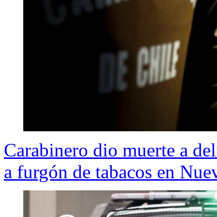
Carabinero dio muerte a del
a furgón de tabacos en Nue