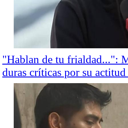
"Hablan de tu frialdad...": 
duras críticas por su actitud