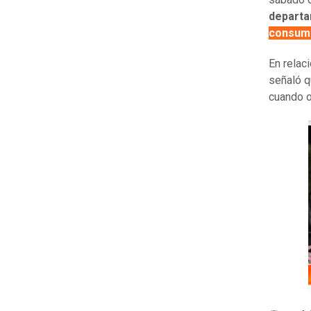
depart
consumo
En relac
señaló 
cuando o