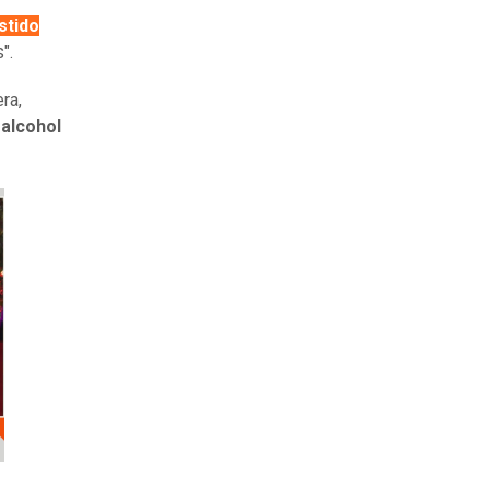
stido
".
ra,
 alcohol