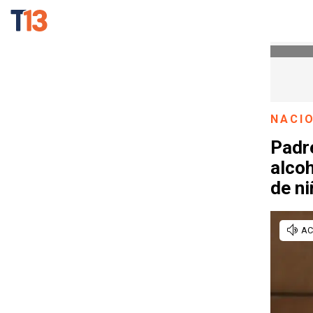
NACI
Padre
alco
de n