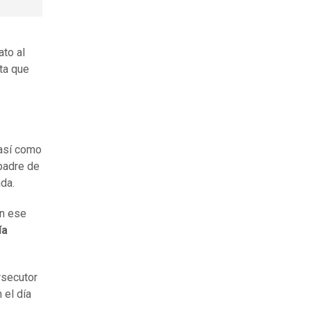
ato al
ta que
 así como
 padre de
ada.
en ese
ía
rsecutor
 el día