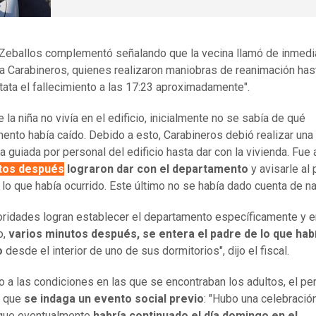
l Zeballos complementó señalando que la vecina llamó de inmedi
 Carabineros, quienes realizaron maniobras de reanimación has
tata el fallecimiento a las 17:23 aproximadamente".
la niña no vivía en el edificio, inicialmente no se sabía de qué
ento había caído. Debido a esto, Carabineros debió realizar una
 guiada por personal del edificio hasta dar con la vivienda. Fue
tos después
lograron dar con el departamento
y avisarle al
 lo que había ocurrido. Este último no se había dado cuenta de n
oridades logran establecer el departamento específicamente y 
o,
varios minutos después, se entera el padre de lo que hab
o
desde el interior de uno de sus dormitorios", dijo el fiscal.
 a las condiciones en las que se encontraban los adultos, el pe
ó que
se indaga un evento social previo
: "Hubo una celebración
que eventualmente
habría continuado el día domingo en el