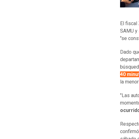
El fisca
SAMU y a
"se cons
Dado que 
departam
búsqueda
40 minu
la menor
"Las aut
moment
ocurrid
Respecto
confirm
sábado 