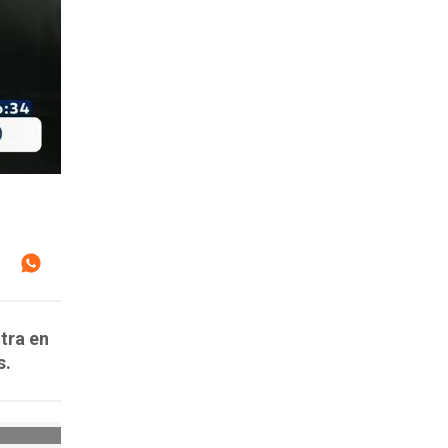
tra en
s.