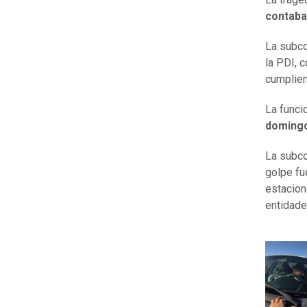
contaba
La subco
la PDI, 
cumplien
La funcio
domingo 
La subco
golpe fu
estacion
entidade