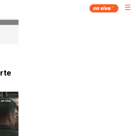
☰
rte