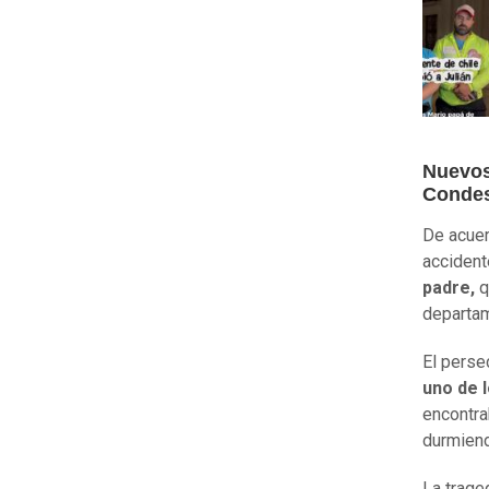
Nuevos
Conde
De acuer
accident
padre,
q
departam
El perse
uno de 
encontra
durmiend
La trage