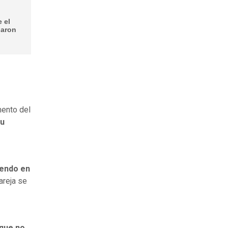
 el
naron
mento del
su
iendo en
areja se
que no