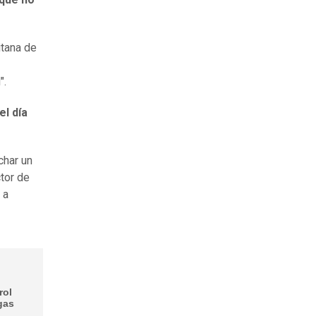
itana de
".
el día
char un
tor de
 a
rol
gas