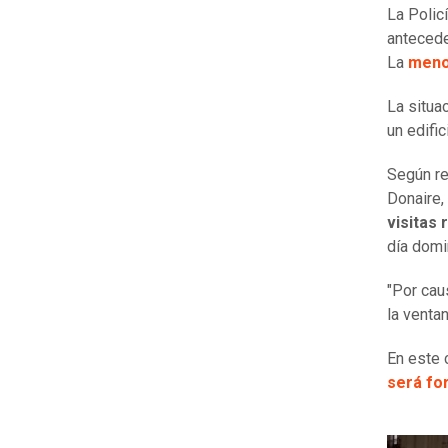
La Polic
anteced
La
menor
La situa
un edific
Según re
Donaire,
visitas
día domi
"Por cau
la venta
En este 
será fo