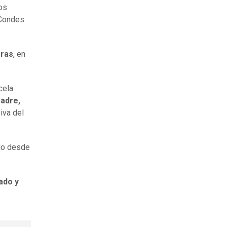
vos
Condes.
oras
, en
cela
padre,
iva del
ado desde
ado y