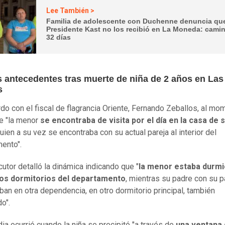
Lee También >
Familia de adolescente con Duchenne denuncia que
Presidente Kast no los recibió en La Moneda: cami
32 días
 antecedentes tras muerte de niña de 2 años en Las
s
do con el fiscal de flagrancia Oriente, Fernando Zeballos, al mo
e "la menor
se encontraba de visita por el día en la casa de 
uien a su vez se encontraba con su actual pareja al interior del
ento".
cutor detalló la dinámica indicando que "
la menor estaba durm
los dormitorios del departamento
, mientras su padre con su p
ban en otra dependencia, en otro dormitorio principal, también
o".
dia ocurrió cuando la niña se precipitó "a través de
una ventana 