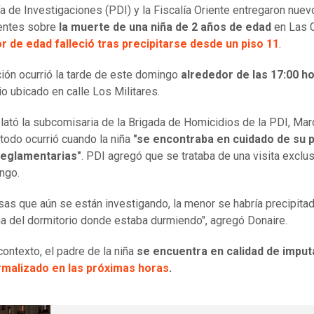
ía de Investigaciones (PDI) y la Fiscalía Oriente entregaron nue
entes sobre
la muerte de una niña de 2 años de edad
en Las 
 de edad falleció tras precipitarse desde un piso 11
.
ción ocurrió la tarde de este domingo
alrededor de las 17:00 h
io ubicado en calle Los Militares.
lató la subcomisaria de la Brigada de Homicidios de la PDI, Mar
 todo ocurrió cuando la niña
"se encontraba en cuidado de su 
 reglamentarias"
. PDI agregó que se trataba de una visita exclus
ngo.
sas que aún se están investigando, la menor se habría precipit
na del dormitorio donde estaba durmiendo", agregó Donaire.
contexto, el padre de la niña
se encuentra en calidad de imput
rmalizado en las próximas horas
.