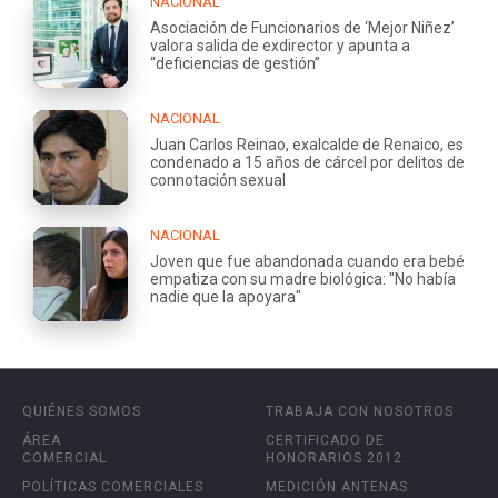
NACIONAL
Asociación de Funcionarios de ‘Mejor Niñez’
valora salida de exdirector y apunta a
“deficiencias de gestión”
NACIONAL
Juan Carlos Reinao, exalcalde de Renaico, es
condenado a 15 años de cárcel por delitos de
connotación sexual
NACIONAL
Joven que fue abandonada cuando era bebé
empatiza con su madre biológica: "No había
nadie que la apoyara"
QUIÉNES SOMOS
TRABAJA CON NOSOTROS
ÁREA
CERTIFICADO DE
COMERCIAL
HONORARIOS 2012
POLÍTICAS COMERCIALES
MEDICIÓN ANTENAS