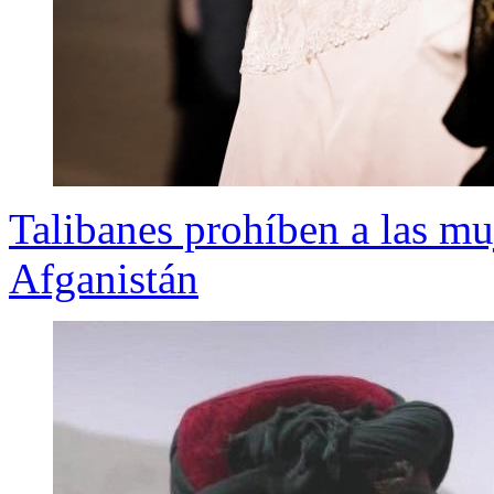
Talibanes prohíben a las mu
Afganistán