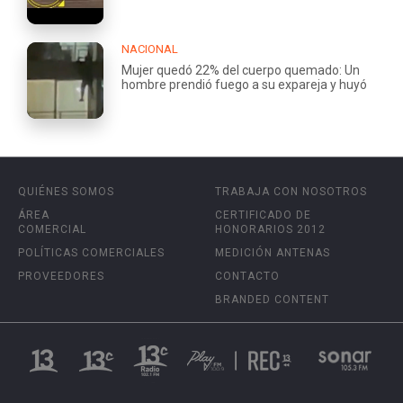
NACIONAL
Mujer quedó 22% del cuerpo quemado: Un
hombre prendió fuego a su expareja y huyó
QUIÉNES SOMOS
TRABAJA CON NOSOTROS
ÁREA
CERTIFICADO DE
COMERCIAL
HONORARIOS 2012
POLÍTICAS COMERCIALES
MEDICIÓN ANTENAS
PROVEEDORES
CONTACTO
BRANDED CONTENT