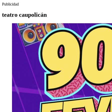
Publicidad
teatro caupolicán