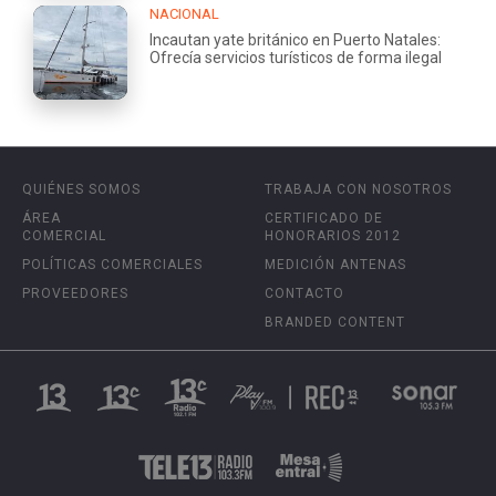
NACIONAL
Incautan yate británico en Puerto Natales:
Ofrecía servicios turísticos de forma ilegal
QUIÉNES SOMOS
TRABAJA CON NOSOTROS
ÁREA
CERTIFICADO DE
COMERCIAL
HONORARIOS 2012
POLÍTICAS COMERCIALES
MEDICIÓN ANTENAS
PROVEEDORES
CONTACTO
BRANDED CONTENT