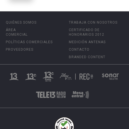
QUIÉNES SOMOS
TRABAJA CON NOSOTROS
ÁREA
CERTIFICADO DE
COMERCIAL
HONORARIOS 2012
POLÍTICAS COMERCIALES
MEDICIÓN ANTENAS
PROVEEDORES
CONTACTO
BRANDED CONTENT