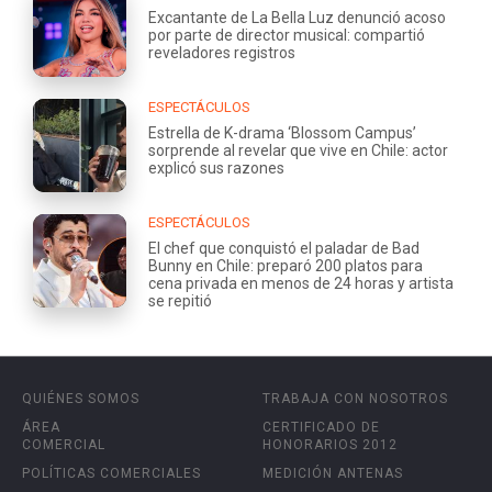
Excantante de La Bella Luz denunció acoso
por parte de director musical: compartió
reveladores registros
ESPECTÁCULOS
Estrella de K-drama ‘Blossom Campus’
sorprende al revelar que vive en Chile: actor
explicó sus razones
ESPECTÁCULOS
El chef que conquistó el paladar de Bad
Bunny en Chile: preparó 200 platos para
cena privada en menos de 24 horas y artista
se repitió
QUIÉNES SOMOS
TRABAJA CON NOSOTROS
ÁREA
CERTIFICADO DE
COMERCIAL
HONORARIOS 2012
POLÍTICAS COMERCIALES
MEDICIÓN ANTENAS