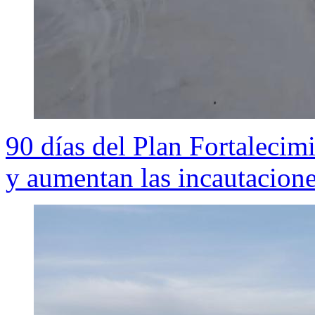
90 días del Plan Fortalecim
y aumentan las incautacion