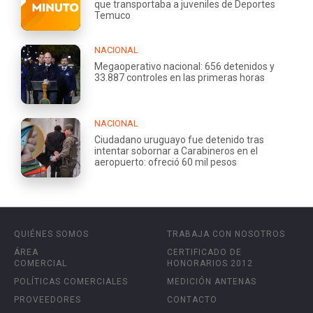
que transportaba a juveniles de Deportes
Temuco
NACIONAL
Megaoperativo nacional: 656 detenidos y
33.887 controles en las primeras horas
NACIONAL
Ciudadano uruguayo fue detenido tras
intentar sobornar a Carabineros en el
aeropuerto: ofreció 60 mil pesos
QUIÉNES SOMOS
TRABAJA CON NOSOTROS
ÁREA
CERTIFICADO DE
COMERCIAL
HONORARIOS 2012
POLÍTICAS COMERCIALES
MEDICIÓN ANTENAS
PROVEEDORES
CONTACTO