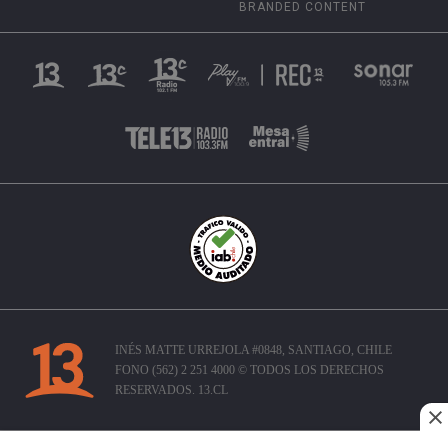
BRANDED CONTENT
INÉS MATTE URREJOLA #0848, SANTIAGO, CHILE
FONO (562) 2 251 4000 © TODOS LOS DERECHOS
RESERVADOS. 13.CL