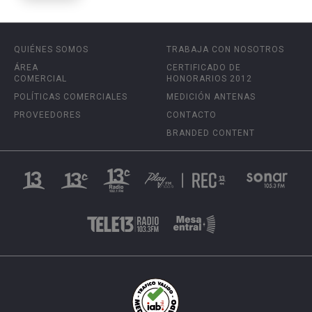
QUIÉNES SOMOS
TRABAJA CON NOSOTROS
ÁREA
CERTIFICADO DE
COMERCIAL
HONORARIOS 2012
POLÍTICAS COMERCIALES
MEDICIÓN ANTENAS
PROVEEDORES
CONTACTO
BRANDED CONTENT