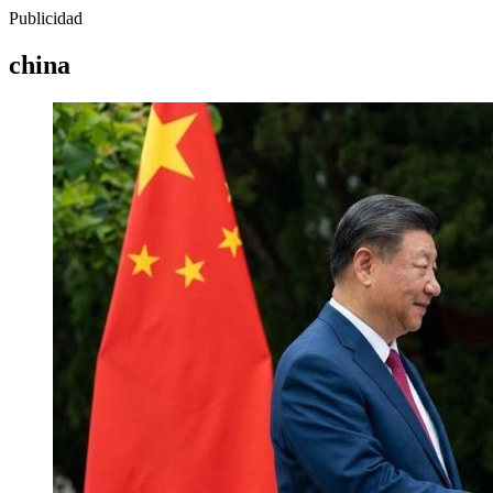
Publicidad
china