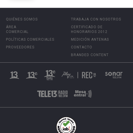
QUIÉNES SOMOS
TRABAJA CON NOSOTROS
ÁREA
CERTIFICADO DE
COMERCIAL
HONORARIOS 2012
POLÍTICAS COMERCIALES
MEDICIÓN ANTENAS
PROVEEDORES
CONTACTO
BRANDED CONTENT