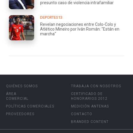
presunto caso de violencia intrafamiliar
DEPORTES13
Revelan negociaciones entre Colo-Colo y
Atlético Mineiro por Iván Román: "Están en
marcha"
QUIÉNES SOMOS
TRABAJA CON NOSOTROS
ÁREA
CERTIFICADO DE
COMERCIAL
HONORARIOS 2012
POLÍTICAS COMERCIALES
MEDICIÓN ANTENAS
PROVEEDORES
CONTACTO
BRANDED CONTENT