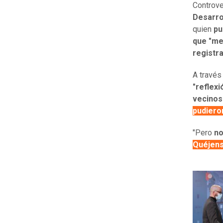
Controve
Desarro
quien
pu
que "men
registra
A través
"reflexi
vecinos
pudiero
"Pero
no
Quéjen