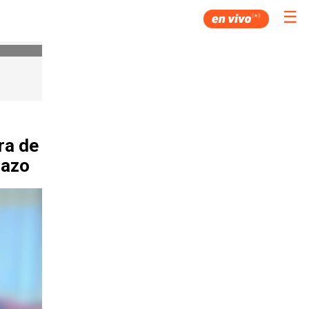
☰
ra de
hazo