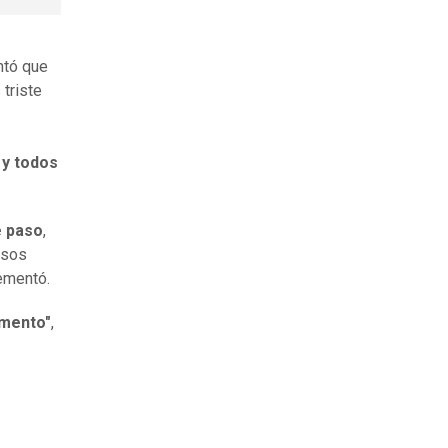
ntó que
s triste
 y todos
e paso
,
esos
ementó.
omento"
,