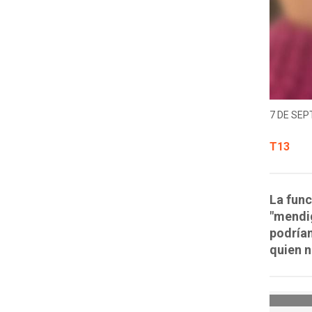
7 DE SEP
T13
La func
"mendig
podrían
quien 