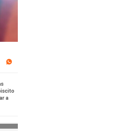
as
biscito
ar a