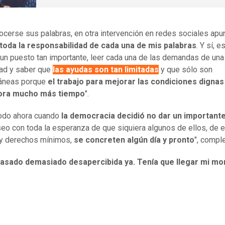
ocerse sus palabras, en otra intervención en redes sociales apu
oda la responsabilidad de cada una de mis palabras
. Y sí, e
 un puesto tan importante, leer cada una de las demandas de una
ad y saber que
las ayudas son tan limitadas
y que sólo son
neas porque
el trabajo para mejorar las condiciones dignas
ora mucho más tiempo
".
odo ahora cuando
la democracia decidió no dar un important
eo con toda la esperanza de que siquiera algunos de ellos, de 
 y derechos mínimos,
se concreten algún día y pronto
", compl
pasado demasiado desapercibida ya. Tenía que llegar mi m