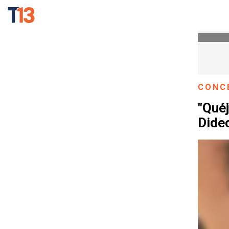
CONC
"Quéj
Didec