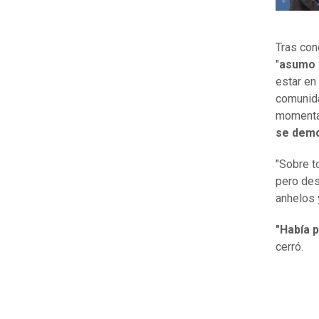
Tras con
"
asumo t
estar en
comunid
momentá
se dem
"Sobre t
pero des
anhelos
"Había 
cerró.