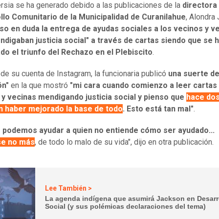
rsia se ha generado debido a las publicaciones de la
directora
llo Comunitario de la Municipalidad de Curanilahue
, Alondra 
so en duda la entrega de ayudas sociales a los vecinos y v
digaban justicia social" a través de cartas siendo que se 
do el triunfo del Rechazo en el Plebiscito
.
 de su cuenta de Instagram, la funcionaria publicó
una suerte d
ón"
en la que mostró
"mi cara cuando comienzo a leer cartas 
 y vecinas mendigando justicia social y pienso que
hace dos
n haber mejorado la base de todo
. Esto está tan mal"
.
 podemos ayudar a quien no entiende cómo ser ayudado...
se no más
, de todo lo malo de su vida", dijo en otra publicación.
Lee También >
La agenda indígena que asumirá Jackson en Desarr
Social (y sus polémicas declaraciones del tema)