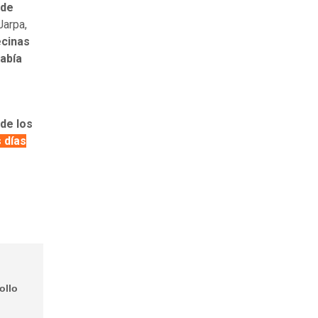
 de
Jarpa,
ecinas
había
e
de los
 días
ollo