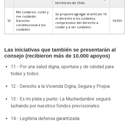
territorios de Chile.
Me cuidaron, cuido y
Se propone agregar al artículo 16
me cuidarán:
el derecho a los cuidados,
10
Derecho
14.935
comprensivo del derecho a
constitucional a los
cuidar y a ser cuidados
cuidados
Las iniciativas que también se presentarán al
consejo (recibieron más de 10.000 apoyos)
11.- Por una salud digna, oportuna y de calidad para
todas y todos
12.- Derecho a la Vivienda Digna, Segura y Propia
13.- Es mi plata y punto: La Muchedumbre seguirá
luchando por nuestros fondos previsionales.
14.- Legítima defensa garantizada