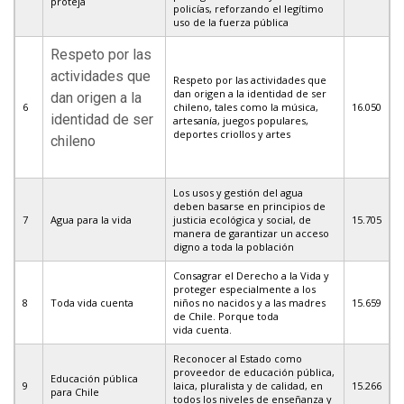
proteja
policías, reforzando el legítimo
uso de la fuerza pública
Respeto por las
actividades que
Respeto por las actividades que
dan origen a la identidad de ser
dan origen a la
6
chileno, tales como la música,
16.050
identidad de ser
artesanía, juegos populares,
deportes criollos y artes
chileno
Los usos y gestión del agua
deben basarse en principios de
7
Agua para la vida
justicia ecológica y social, de
15.705
manera de garantizar un acceso
digno a toda la población
Consagrar el Derecho a la Vida y
proteger especialmente a los
8
Toda vida cuenta
niños no nacidos y a las madres
15.659
de Chile. Porque toda
vida cuenta.
Reconocer al Estado como
proveedor de educación pública,
Educación pública
9
laica, pluralista y de calidad, en
15.266
para Chile
todos los niveles de enseñanza y