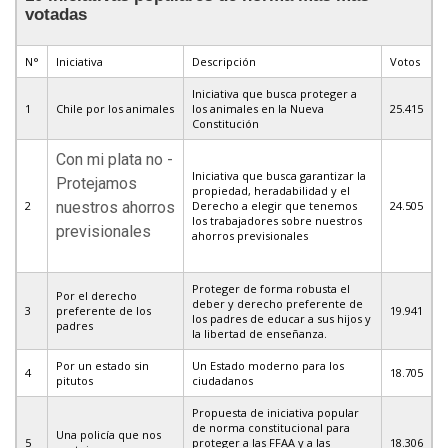
votadas
N°
Iniciativa
Descripción
Votos
Iniciativa que busca proteger a
1
Chile por los animales
los animales en la Nueva
25.415
Constitución
Con mi plata no -
Iniciativa que busca garantizar la
Protejamos
propiedad, heradabilidad y el
2
nuestros ahorros
Derecho a elegir que tenemos
24.505
los trabajadores sobre nuestros
previsionales
ahorros previsionales
Proteger de forma robusta el
Por el derecho
deber y derecho preferente de
3
preferente de los
19.941
los padres de educar a sus hijos y
padres
la libertad de enseñanza.
Por un estado sin
Un Estado moderno para los
4
18.705
pitutos
ciudadanos
Propuesta de iniciativa popular
de norma constitucional para
Una policía que nos
5
proteger a las FFAA y a las
18.306