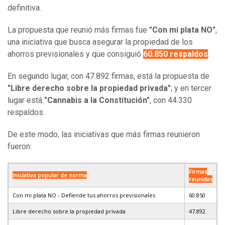
definitiva.
La propuesta que reunió más firmas fue
"Con mi plata NO"
,
una iniciativa que busca asegurar la propiedad de los
ahorros previsionales y que consiguió
60.850 respaldos
.
En segundo lugar, con 47.892 firmas, está la propuesta de
"Libre derecho sobre la propiedad privada"
; y en tercer
lugar está
"Cannabis a la Constitución"
, con 44.330
respaldos.
De este modo, las iniciativas que más firmas reunieron
fueron:
Firmas
Iniciativa popular de norma
reunidas
Con mi plata NO - Defiende tus ahorros previsionales
60.850
Libre derecho sobre la propiedad privada
47.892