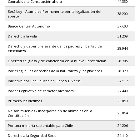
Cannabis a la Constitución ahora
44.330
Será Ley - Asamblea Permanente por la legalización del
38.200
aborto
Banco Central Autónomo
37.603
Derecho a la vida
31.209
Derecho y deber preferente de los padres y libertad de
28.944
enseñanza
Libertad religiosa y de conciencia en la nueva Constitución
28.705
Por el agua, los derechos de la naturaleza y los glaciares
28.379
Iniciativa por una Educación Libre y Diversa
27.517
Poder Legislativo de carácter bicameral
27.440
Primero las víctimas
26.050
No son muebles - Incorporación de animales en la
25.854
Constitución
Por una minería sustentable para Chile
24.206
Derecho a la Seguridad Social
24.110