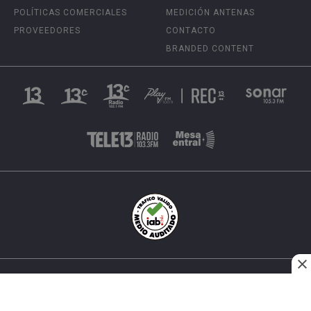
POLÍTICAS COMERCIALES
MEDICIÓN ANTENAS
PROVEEDORES
CONTACTO
BRANDED CONTENT
INÉS MATTE URREJOLA #0848, SANTIAGO, CHILE
FONO (562) 2 251 4000 © TODOS LOS DERECHOS