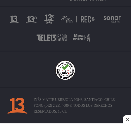
INÉS MATTE URREJOLA #0848, SANTIAGO, CHILE
FONO (562) 2 251 4000 © TODOS LOS DERECHOS
RESERVADOS. 13.CL