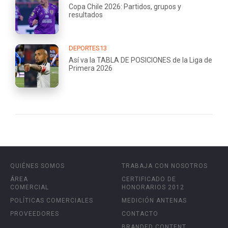
Copa Chile 2026: Partidos, grupos y
resultados
DEPORTES13
Así va la TABLA DE POSICIONES de la Liga de
Primera 2026
QUIÉNES SOMOS
TRABAJA CON NOSOTROS
ÁREA
CERTIFICADO DE
COMERCIAL
HONORARIOS 2012
POLÍTICAS COMERCIALES
MEDICIÓN ANTENAS
PROVEEDORES
CONTACTO
BRANDED CONTENT