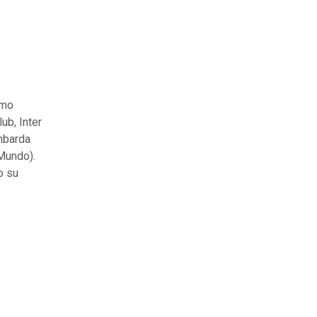
imo
ub, Inter
ombarda
 Mundo).
o su