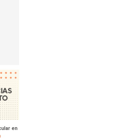
cular en
n