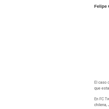
Felipe 
El caso 
que esta
En FC Tw
chilena,