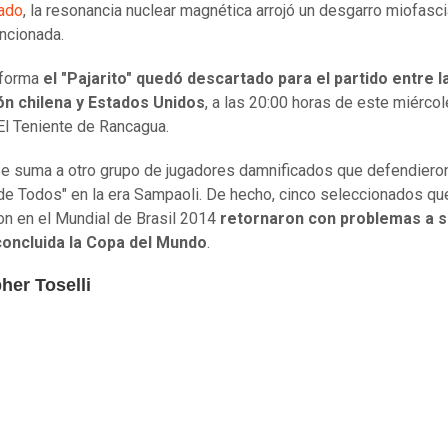
ado
, la resonancia nuclear magnética arrojó un desgarro miofasci
ncionada.
 forma
el "Pajarito" quedó descartado para el partido entre l
ón chilena y Estados Unidos
, a las 20:00 horas de este miércol
El Teniente de Rancagua.
e suma a otro grupo de jugadores damnificados que defendieron
de Todos" en la era Sampaoli. De hecho, cinco seleccionados qu
on en el Mundial de Brasil 2014
retornaron con problemas a 
concluida la Copa del Mundo
.
her Toselli