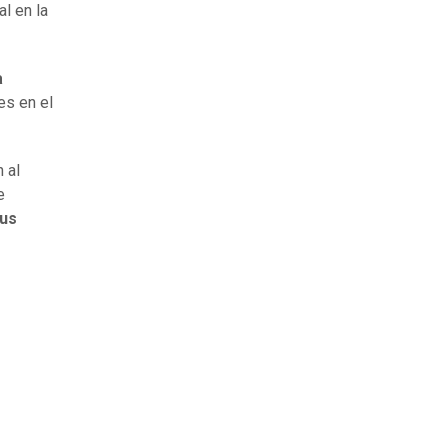
al en la
a
es en el
 al
e
sus