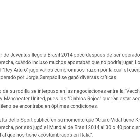
or de Juventus llegó a Brasil 2014 poco después de ser operado
derecha, cuando incluso muchos apostaban que no podría jugar. Lo
l "Rey Arturo" jugó varios compromisos, razón por la cual el cuer
liderado por Jorge Sampaoli se ganó diversas críticas.
o de su rodilla se interpuso en las negociaciones entre la "Vecch
 y Manchester United, pues los "Diablos Rojos" querían estar se
hileno se encontraba en óptimas condiciones.
tta dello Sport publicó en su momento que "Arturo Vidal tiene K.O
derecha, por eso jugó el Mundial de Brasil 2014 al 30 o 40 por cie
l al que nos tiene acostumbrados en Italia".