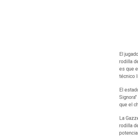
El jugad
rodilla 
es que e
técnico 
El estad
Signora"
que el c
La Gazze
rodilla 
potencia