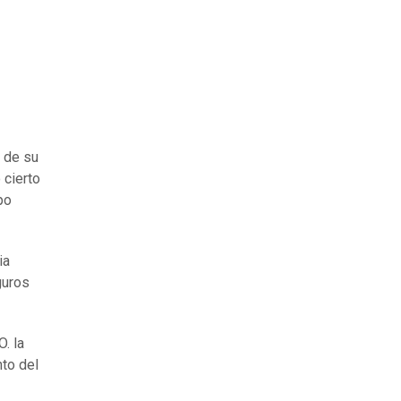
 de su
 cierto
po
ia
guros
. la
nto del