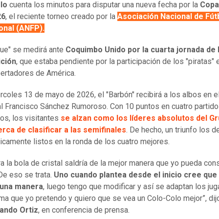
lo
cuenta los minutos para disputar una nueva fecha por la
Copa
26
, el reciente torneo creado por la
Asociación Nacional de Fút
onal (ANFP).
que" se medirá ante
Coquimbo Unido por la cuarta jornada de 
ción
, que estaba pendiente por la participación de los "piratas" 
ertadores de América.
rcoles 13 de mayo de 2026, el "Barbón" recibirá a los albos en e
l Francisco Sánchez Rumoroso. Con 10 puntos en cuatro partid
os, los visitantes
se alzan como los líderes absolutos del Gr
rca de clasificar a las semifinales
. De hecho, un triunfo los de
camente listos en la ronda de los cuatro mejores.
ra la bola de cristal saldría de la mejor manera que yo pueda cons
 De eso se trata.
Uno cuando plantea desde el inicio cree que
e una manera
, luego tengo que modificar y así se adaptan los ju
rma que yo pretendo y quiero que se vea un Colo-Colo mejor”, dij
ando Ortiz
, en conferencia de prensa.