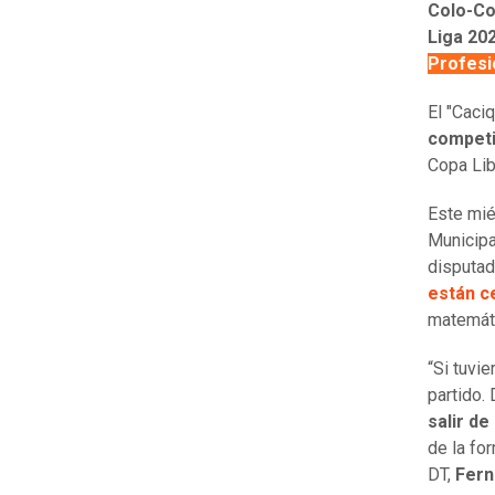
Colo-Co
Liga 20
Profesi
El "Caci
competi
Copa Lib
Este mié
Municipa
disputad
están ce
matemáti
“Si tuvie
partido.
salir d
de la fo
DT,
Fern