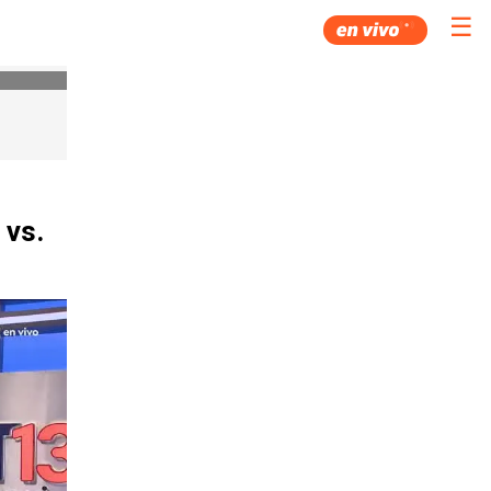
☰
 vs.