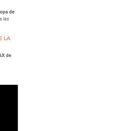
Copa de
a las
E LA
AX de