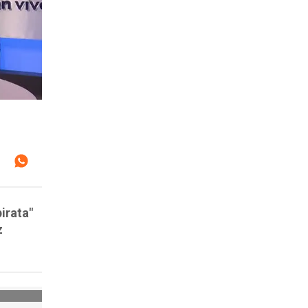
irata"
z