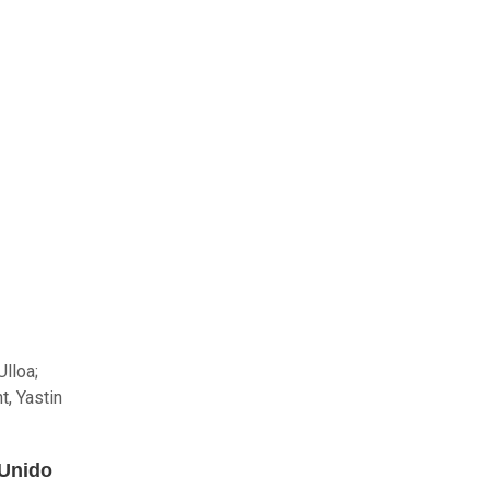
Ulloa;
, Yastin
 Unido