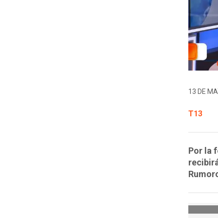
13 DE MA
T13
Por la 
recibir
Rumoro