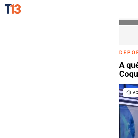
DEPO
A qué
Coqu