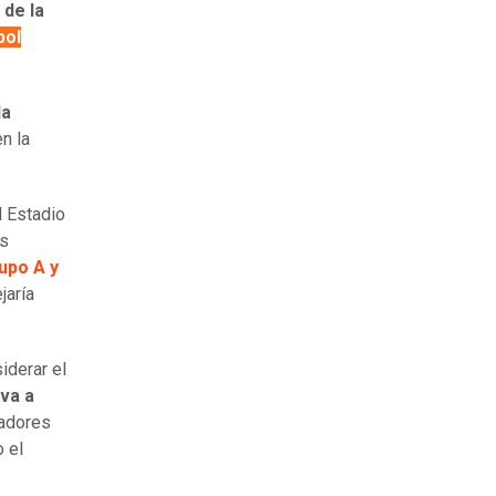
 de la
bol
la
en la
l Estadio
os
upo A y
jaría
iderar el
 va a
gadores
o el