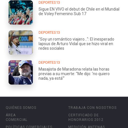
DEPORTES13
Sigue EN VIVO el debut de Chile en el Mundial
de Voley Femenino Sub 17
DEPORTES13
"Soy un romántico viajero...": El inesperado
lapsus de Arturo Vidal que se hizo viral en
redes sociales
DEPORTES13
Masajista de Maradona relata las horas
previas a su muerte: "Me dijo: 'no quiero
nada, ya está'"
QUIÉNES SOMOS
TRABAJA CON NOSOTROS
ÁREA
CERTIFICADO DE
COMERCIAL
HONORARIOS 2012
POLÍTICAS COMERCIALES
MEDICIÓN ANTENAS