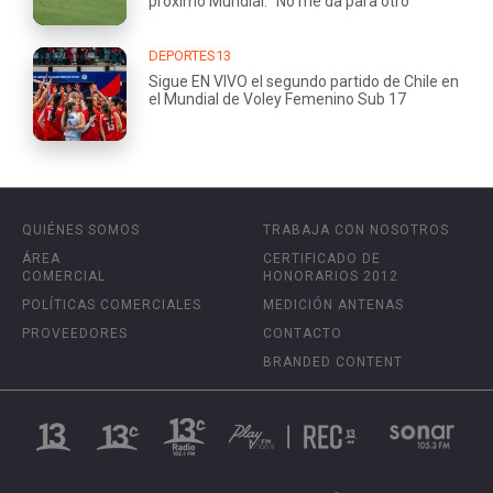
próximo Mundial: “No me da para otro”
DEPORTES13
Sigue EN VIVO el segundo partido de Chile en
el Mundial de Voley Femenino Sub 17
QUIÉNES SOMOS
TRABAJA CON NOSOTROS
ÁREA
CERTIFICADO DE
COMERCIAL
HONORARIOS 2012
POLÍTICAS COMERCIALES
MEDICIÓN ANTENAS
PROVEEDORES
CONTACTO
BRANDED CONTENT