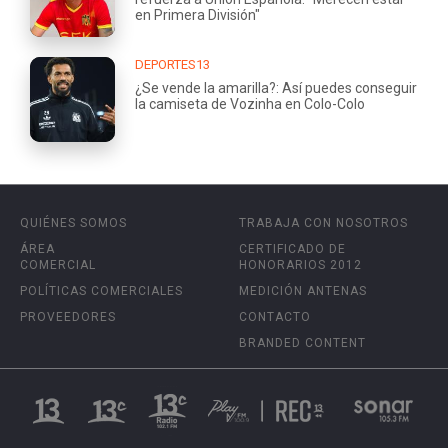
en Primera División"
DEPORTES13
¿Se vende la amarilla?: Así puedes conseguir
la camiseta de Vozinha en Colo-Colo
QUIÉNES SOMOS
TRABAJA CON NOSOTROS
ÁREA
CERTIFICADO DE
COMERCIAL
HONORARIOS 2012
POLÍTICAS COMERCIALES
MEDICIÓN ANTENAS
PROVEEDORES
CONTACTO
BRANDED CONTENT