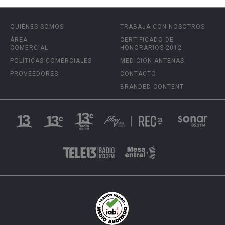
QUIÉNES SOMOS
TRABAJA CON NOSOTROS
ÁREA
CERTIFICADO DE
COMERCIAL
HONORARIOS 2012
POLÍTICAS COMERCIALES
MEDICIÓN ANTENAS
PROVEEDORES
CONTACTO
BRANDED CONTENT