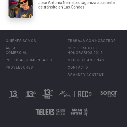
José Antonio Neme protagoniza accidente
de tránsito en Las Condes
QUIÉNES SOMOS
TRABAJA CON NOSOTROS
ÁREA
CERTIFICADO DE
COMERCIAL
HONORARIOS 2012
POLÍTICAS COMERCIALES
MEDICIÓN ANTENAS
PROVEEDORES
CONTACTO
BRANDED CONTENT