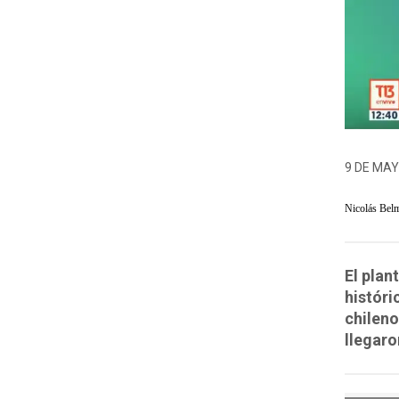
9 DE MAY
Nicolás Bel
El plan
históri
chileno
llegaro