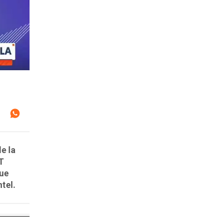
de la
DT
que
ntel.