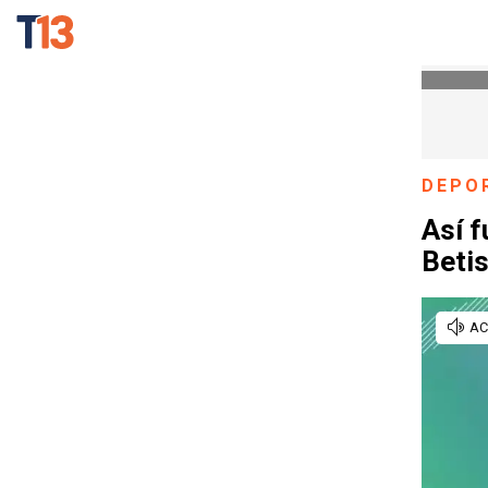
DEPO
Así f
Betis