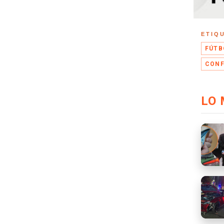
ETIQ
FÚTB
CONF
LO 