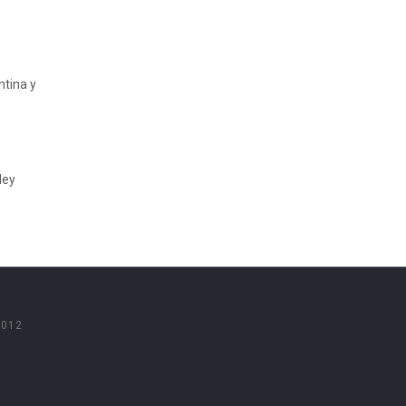
ntina y
ley
2012