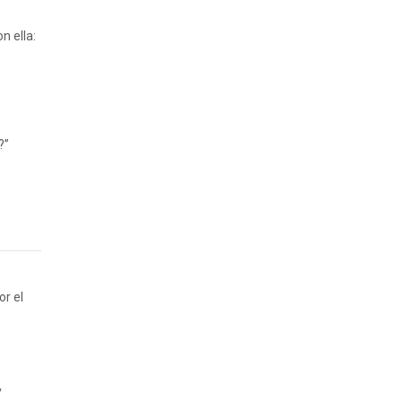
n ella:
s
?”
or el
y