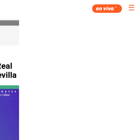
☰
Real
villa