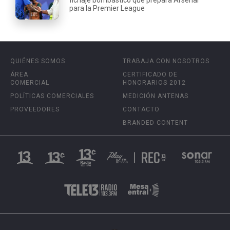
fichaje bombástico que prepara Arsenal
para la Premier League
QUIÉNES SOMOS
TRABAJA CON NOSOTROS
ÁREA
CERTIFICADO DE
COMERCIAL
HONORARIOS 2012
POLÍTICAS COMERCIALES
MEDICIÓN ANTENAS
PROVEEDORES
CONTACTO
BRANDED CONTENT