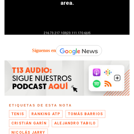
Síguenos en
ETIQUETAS DE ESTA NOTA
TENIS
RANKING ATP
TOMÁS BARRIOS
CRISTIÁN GARÍN
ALEJANDRO TABILO
NICOLÁS JARRY