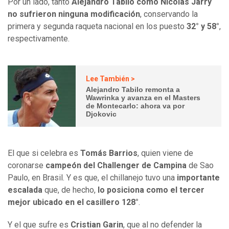
Por un lado, tanto
Alejandro Tabilo como Nicolás Jarry
no sufrieron ninguna modificación
, conservando la
primera y segunda raqueta nacional en los puesto
32° y 58°
,
respectivamente.
Lee También >
Alejandro Tabilo remonta a
Wawrinka y avanza en el Masters
de Montecarlo: ahora va por
Djokovic
El que si celebra es
Tomás Barrios
, quien viene de
coronarse
campeón del Challenger de Campina
de Sao
Paulo, en Brasil. Y es que, el chillanejo tuvo una
importante
escalada
que, de hecho,
lo posiciona como el tercer
mejor ubicado en el casillero 128°
.
Y el que sufre es
Cristian Garin
, que al no defender la