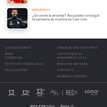
DEPORTES13
¿Se vende la amarilla?: Así puedes conseguir
la camiseta de Vozinha en Colo-Colo
QUIÉNES SOMOS
TRABAJA CON NOSOTROS
ÁREA
CERTIFICADO DE
COMERCIAL
HONORARIOS 2012
POLÍTICAS COMERCIALES
MEDICIÓN ANTENAS
PROVEEDORES
CONTACTO
BRANDED CONTENT