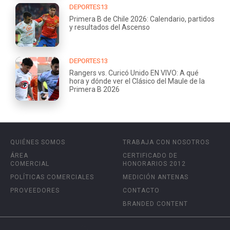
DEPORTES13
Primera B de Chile 2026: Calendario, partidos
y resultados del Ascenso
DEPORTES13
Rangers vs. Curicó Unido EN VIVO: A qué
hora y dónde ver el Clásico del Maule de la
Primera B 2026
QUIÉNES SOMOS
TRABAJA CON NOSOTROS
ÁREA
CERTIFICADO DE
COMERCIAL
HONORARIOS 2012
POLÍTICAS COMERCIALES
MEDICIÓN ANTENAS
PROVEEDORES
CONTACTO
BRANDED CONTENT