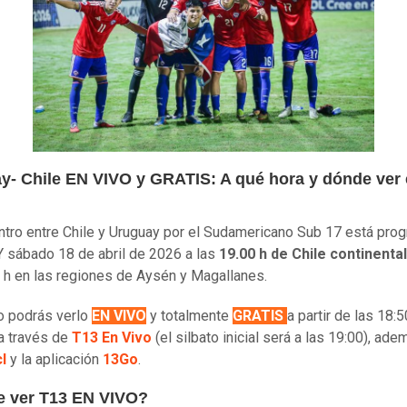
y- Chile EN VIVO y GRATIS: A qué hora y dónde ver 
ntro entre Chile y Uruguay por el Sudamericano Sub 17 está pr
 sábado 18 de abril de 2026 a las
19.00 h de Chile continenta
0 h en las regiones de Aysén y Magallanes.
do podrás verlo
EN VIVO
y totalmente
GRATIS
a partir de las 18:5
a través de
T13 En Vivo
(el silbato inicial será a las 19:00), ade
l
y la aplicación
13Go
.
 ver T13 EN VIVO?