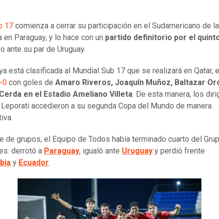
b 17
comienza a cerrar su participación en el Sudamericano de la
a en Paraguay, y lo hace con un
partido definitorio por el quint
eo ante su par de Uruguay.
ya está clasificada al Mundial Sub 17 que se realizará en Qatar, e
-0
con goles de
Amaro Riveros, Joaquín Muñoz, Baltazar Oró
Cerda en el Estadio Ameliano Villeta
. De esta manera, los dir
l Leporati accedieron a su segunda Copa del Mundo de manera
iva.
se de grupos, el Equipo de Todos había terminado cuarto del Grup
es: derrotó a
Paraguay
, igualó ante
Uruguay
y perdió frente
bia
y
Ecuador
.