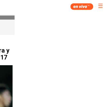
☰
ra y
 17