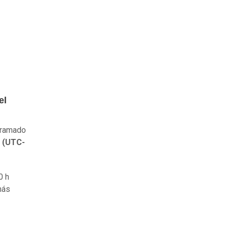
el
ogramado
l (UTC-
0 h
más