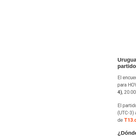
Urugua
partido
El encue
para HOY
4)
, 20.0
El parti
(UTC-3) 
de
T13.c
¿Dónde