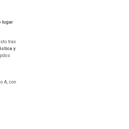
o lugar
sto tras
stica y
igidos
o A, con