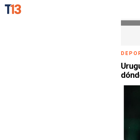
DEPO
Urugu
dónd