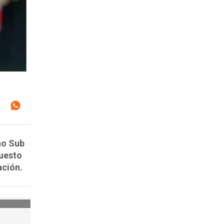
no Sub
puesto
ación.