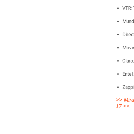
VTR:
Mund
Direc
Movis
Claro
Entel
Zappi
>> Mira
17 <<