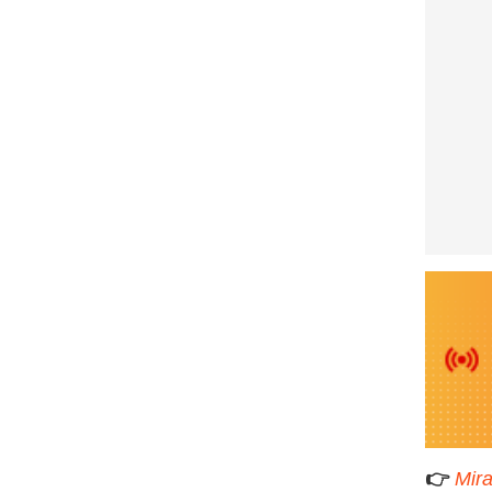
👉
Mir