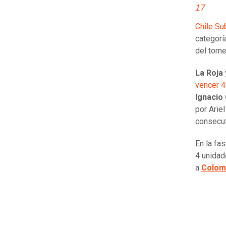
17
Chile Su
categorí
del torn
La Roja
vencer 4
Ignacio 
por Arie
consecut
En la fa
4 unidad
a
Colom