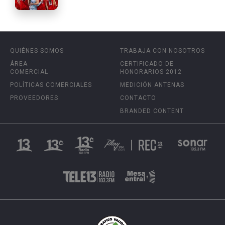
QUIÉNES SOMOS
TRABAJA CON NOSOTROS
ÁREA
CERTIFICADO DE
COMERCIAL
HONORARIOS 2012
POLÍTICAS COMERCIALES
MEDICIÓN ANTENAS
PROVEEDORES
CONTACTO
BRANDED CONTENT