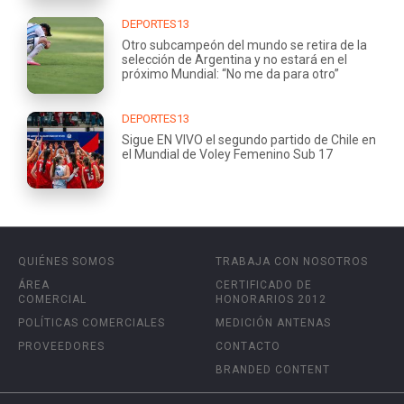
DEPORTES13
Otro subcampeón del mundo se retira de la
selección de Argentina y no estará en el
próximo Mundial: “No me da para otro”
DEPORTES13
Sigue EN VIVO el segundo partido de Chile en
el Mundial de Voley Femenino Sub 17
QUIÉNES SOMOS
TRABAJA CON NOSOTROS
ÁREA
CERTIFICADO DE
COMERCIAL
HONORARIOS 2012
POLÍTICAS COMERCIALES
MEDICIÓN ANTENAS
PROVEEDORES
CONTACTO
BRANDED CONTENT