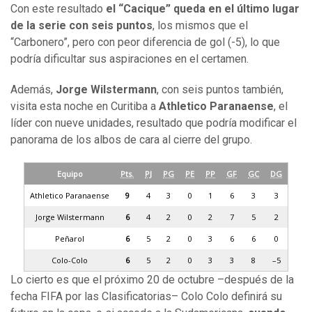
Con este resultado
el “Cacique” queda en el último lugar
de la serie con seis puntos
, los mismos que el
“Carbonero”, pero con peor diferencia de gol (-5), lo que
podría dificultar sus aspiraciones en el certamen.
Además,
Jorge Wilstermann
, con seis puntos también,
visita esta noche en Curitiba a
Athletico Paranaense
, el
líder con nueve unidades, resultado que podría modificar el
panorama de los albos de cara al cierre del grupo.
Equipo
Pts.
PJ
PG
PE
PP
GF
GC
DG
Athletico Paranaense
9
4
3
0
1
6
3
3
Jorge Wilstermann
6
4
2
0
2
7
5
2
Peñarol
6
5
2
0
3
6
6
0
Colo-Colo
6
5
2
0
3
3
8
–5
Lo cierto es que el próximo 20 de octubre –después de la
fecha FIFA por las Clasificatorias– Colo Colo definirá su