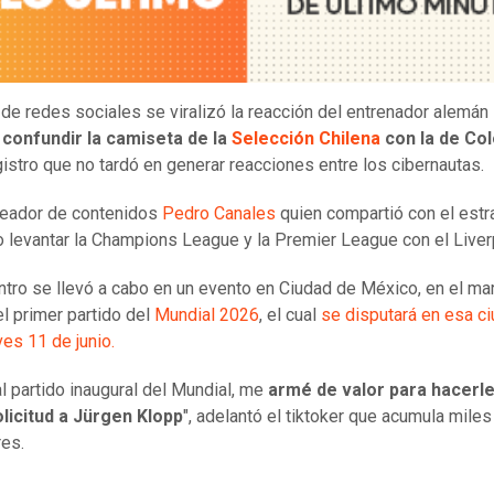
 de redes sociales se viralizó la reacción del entrenador alemán
 confundir la camiseta de la
Selección Chilena
con la de Col
gistro que no tardó en generar reacciones entre los cibernautas.
reador de contenidos
Pedro Canales
quien compartió con el estr
 levantar la Champions League y la Premier League con el Liver
ntro se llevó a cabo en un evento en Ciudad de México, en el ma
el primer partido del
Mundial 2026
, el cual
se disputará en esa c
ves 11 de junio.
al partido inaugural del Mundial, me
armé de valor para hacerl
licitud a Jürgen Klopp
", adelantó el tiktoker que acumula miles
res.