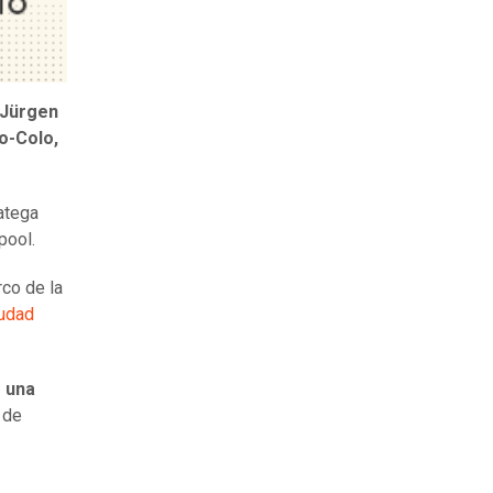
Jürgen
o-Colo,
atega
pool.
rco de la
iudad
e una
 de