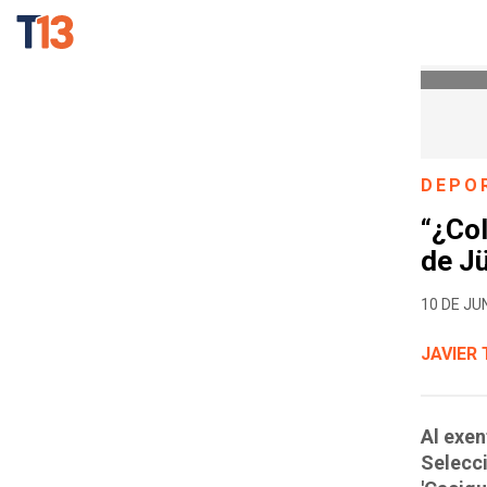
DEPO
“¿Col
de Jü
10 DE JUN
JAVIER
Al exen
Selecci