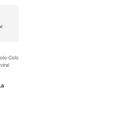
al
Colo-Colo
viral
La