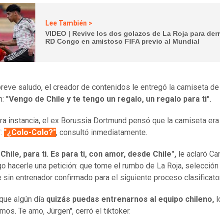
Lee También >
VIDEO | Revive los dos golazos de La Roja para derr
RD Congo en amistoso FIFA previo al Mundial
breve saludo, el creador de contenidos le entregó la camiseta de
n:
"Vengo de Chile y te tengo un regalo, un regalo para ti"
.
ra instancia, el ex Borussia Dortmund pensó que la camiseta era
':
"¿Colo-Colo?"
, consultó inmediatamente.
 Chile, para ti. Es para ti, con amor, desde Chile",
le aclaró Ca
go hacerle una petición: que tome el rumbo de La Roja, selección
 sin entrenador confirmado para el siguiente proceso clasificato
que algún día
quizás puedas entrenarnos al equipo chileno,
l
mos. Te amo, Jürgen", cerró el tiktoker.