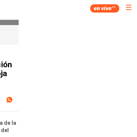
☰
ción
ja
a de la
 del