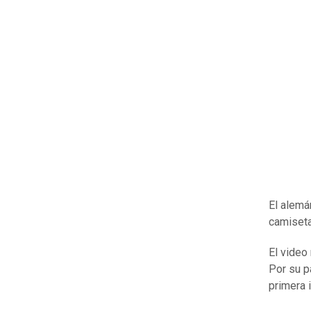
El alemá
camiseta
El video
Por su p
primera 