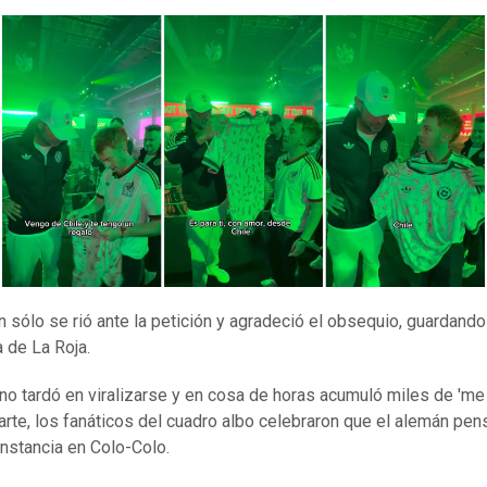
n sólo se rió ante la petición y agradeció el obsequio, guardando
 de La Roja.
 no tardó en viralizarse y en cosa de horas acumuló miles de 'me 
arte, los fanáticos del cuadro albo celebraron que el alemán pen
instancia en Colo-Colo.