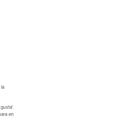
 la
gusta'.
sara en