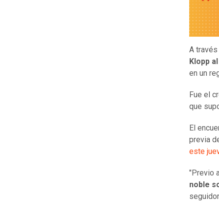
A través
Klopp
al
en un re
Fue el c
que supo
El encue
previa d
este jue
"Previo 
noble so
seguido