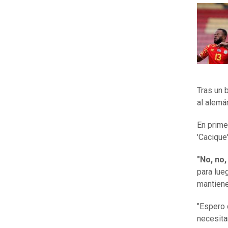
Tras un 
al alemá
En prime
'Cacique
"No, no,
para lue
mantiene
"Espero 
necesita