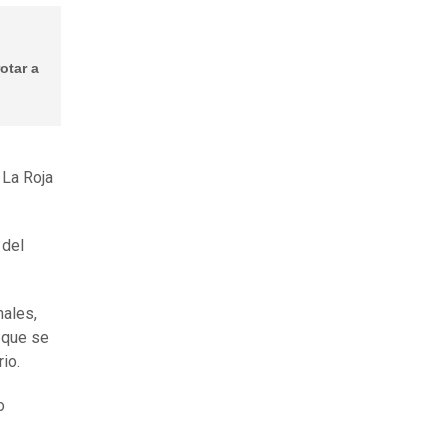
otar a
 La Roja
 del
nales,
 que se
rio.
o