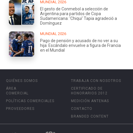
MUNDIAL 2026
El gesto de Conmebol a selección de
Argentina para partidos de Copa
Sudamericana: 'Chiqui' Tapia agradeció a
Domínguez
MUNDIAL 2026
Pago de pensión y acusado de no ver a su
hija: Escándalo envuelve a figura de Francia
en el Mundial
QUIÉNES SOMOS
TRABAJA CON NOSOTROS
ÁREA
CERTIFICADO DE
COMERCIAL
HONORARIOS 2012
POLÍTICAS COMERCIALES
MEDICIÓN ANTENAS
PROVEEDORES
CONTACTO
BRANDED CONTENT