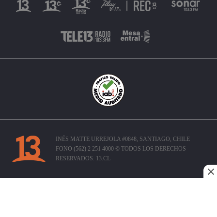
INÉS MATTE URREJOLA #0848, SANTIAGO, CHILE
FONO (562) 2 251 4000 © TODOS LOS DERECHOS
RESERVADOS. 13.CL