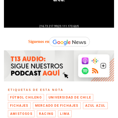
Síguenos en
ETIQUETAS DE ESTA NOTA
FÚTBOL CHILENO
UNIVERSIDAD DE CHILE
FICHAJES
MERCADO DE FICHAJES
AZUL AZUL
AMISTOSOS
RACING
LIMA