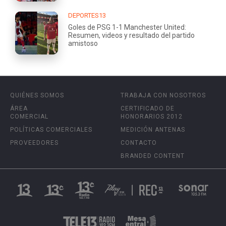
DEPORTES13
Goles de PSG 1-1 Manchester United:
Resumen, videos y resultado del partido
amistoso
QUIÉNES SOMOS
TRABAJA CON NOSOTROS
ÁREA
CERTIFICADO DE
COMERCIAL
HONORARIOS 2012
POLÍTICAS COMERCIALES
MEDICIÓN ANTENAS
PROVEEDORES
CONTACTO
BRANDED CONTENT