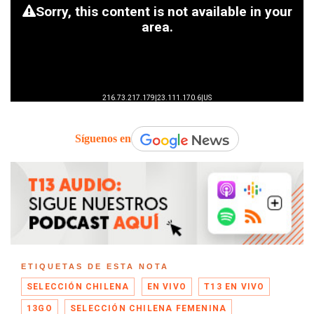
Síguenos en
ETIQUETAS DE ESTA NOTA
SELECCIÓN CHILENA
EN VIVO
T13 EN VIVO
13GO
SELECCIÓN CHILENA FEMENINA