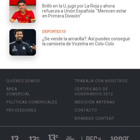
Brilló en la U, jugó por La Roja y ahora
refuerza a Unión Española: "Merecen estar
en Primera División"
DEPORTES13
¿Se vende la amarilla?: Así puedes conseguir
la camiseta de Vozinha en Colo-Colo
QUIÉNES SOMOS
TRABAJA CON NOSOTROS
ÁREA
CERTIFICADO DE
COMERCIAL
HONORARIOS 2012
POLÍTICAS COMERCIALES
MEDICIÓN ANTENAS
PROVEEDORES
CONTACTO
BRANDED CONTENT